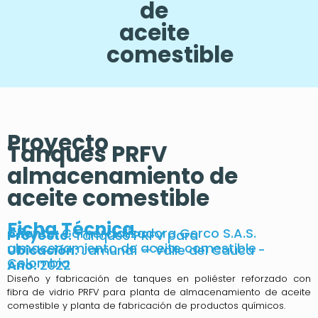
de
aceite
comestible
Proyecto
Tanques PRFV
almacenamiento de
aceite comestible
Ficha Técnica
Cliente:
Comercializadora Gerco S.A.S.
Proyecto:
Tanques PRFV para
almacenamiento de aceite comestible
Ubicación:
Jamundí – Valle del Cauca -
Colombia
Año:
2022
Diseño y fabricación de tanques en poliéster reforzado con
fibra de vidrio PRFV para planta de almacenamiento de aceite
comestible y planta de fabricación de productos químicos.