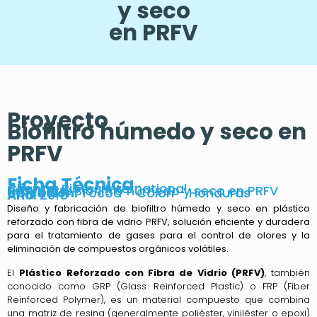
y seco
en PRFV
Proyecto
Biofiltro húmedo y seco en
PRFV
Ficha Técnica
Cliente:
Biotec International
Proyecto:
Biofiltro húmedo y seco en PRFV
Ubicación:
Tocoa - Colon - Honduras
Año:
2015
Diseño y fabricación de biofiltro húmedo y seco en plástico
reforzado con fibra de vidrio PRFV, solución eficiente y duradera
para el tratamiento de gases para el control de olores y la
eliminación de compuestos orgánicos volátiles.
El
Plástico Reforzado con Fibra de Vidrio (PRFV)
, también
conocido como GRP (Glass Reinforced Plastic) o FRP (Fiber
Reinforced Polymer), es un material compuesto que combina
una matriz de resina (generalmente poliéster, viniléster o epoxi)