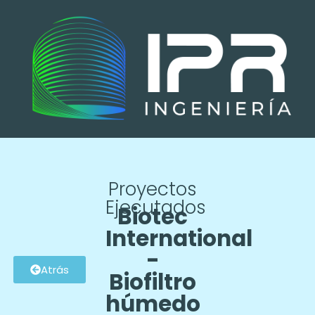
Proyectos
Ejecutados
Biotec
International
-
Atrás
Biofiltro
húmedo